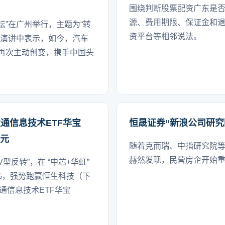
围绕判断股票配资广东是
源、费用期限、保证金和
论坛”在广州举行，主题为“转
资平台等相邻说法。
在演讲中表示，如今，汽车
再次主动创变，携手中国头
通信息技术ETF华宝
恒晟证券“新浪公司研究
亿元
随着克而瑞、中指研究院等机
赫然发现，民营房企开始
型反转”，在 “中芯+华虹”
8%，强势跑赢恒生科技（下
通信息技术ETF华宝