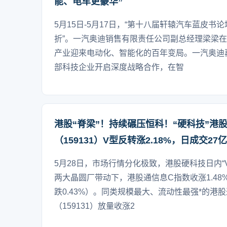
能、电车更豪华”
5月15日-5月17日，“第十八届轩辕汽车蓝皮书
折”。一汽奥迪销售有限责任公司副总经理梁梁
产业迎来电动化、智能化的百年变局。一汽奥迪
部科技企业开启深度战略合作，在智
港股“脊梁”！持续碾压恒科！“硬科技”港股
（159131）V型反转涨2.18%，日成交27
5月28日，市场行情分化极致，港股硬科技日内“V
两大晶圆厂带动下，港股通信息C指数收涨1.4
跌0.43%）。同类规模最大、流动性最强*的港股
（159131）放量收涨2