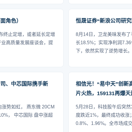
页面角色）
恒晟证券“新浪公司研究
布终止定增，或者延长定增
8月14日，卫龙美味发布了
产业高质量发展座谈会，提
长18.5%；实现净利润7.
下，依然实现了逆势增长
公司、中芯国际携手新
相信光！“易中天”创新
片火热，159131再爆
涨势如虹， 燕东微 20CM
5月28日，科技股午后突
10%， 中芯国际 盘中涨超
度跌近1%，最终成功收涨
0.8%、1.96%。全市场