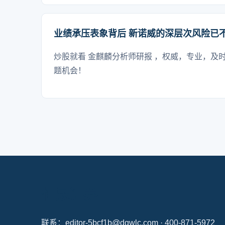
业绩承压表象背后 新诺威的深层次风险已
炒股就看 金麒麟分析师研报 ，权威，专业，及
题机会！
恒晟证券
联系：editor-5bcf1b@dqwlc.com · 400-871-5972