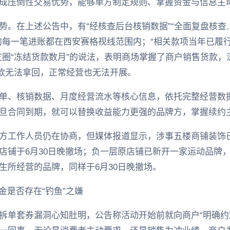
成压倒性交易优势，能够单方制定规则、掌握资金与信息主
势。在上述公告中，有“经核查后台核销数据”“全面复盘核查
的每一笔进账都在西安赛格视线范围内；“相关款项当年已履
友圈“冻结货款数月”的说法，表明商场掌握了商户销售货款
货款无法拿回，正常经营也无法开展。
单、核销数据、月度经营流水等核心信息，依托完整经营数
旦合同到期，就可以替换收益能力更强的品牌方，掌握续约
方工作人员仍在协商，但媒体报道显示，涉事五楼商铺装饰
店铺于6月30日晚撤场；负一层原店铺已新开一家运动品牌
生所经营的品牌，同样于6月30日晚撤场。
约金是否存在“钓鱼”之嫌
拆单套券漏洞心知肚明，公告称活动开始前就向商户“明确约