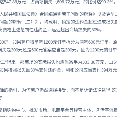
7.88万元，占商场损失（606.72万元）的比例达90.3%
人民共和国民法典〉合同编通则若干问题的解释》以及更早
问题的解释（二）》，均载明：约定的违约金超过造成损失
安赛格上述惩罚性违约金，远远超出商场损失的30%。
300”，如果商户将单笔1200元订单拆分为两笔600元订单，
失是300元还是600元答案应当是300元，因为1200元的订
一拆二”得来，那商场的实际损失也应当减半为303.36万元，11
。如果按照损失额30%支付违约金，利和公司应当支付394万元（
的指引，为何商户仍然选择接受，而不是诉诸法律途径 这就牵
”
通常指购物中心、批发市场、电商平台等经营主体，凭借客流