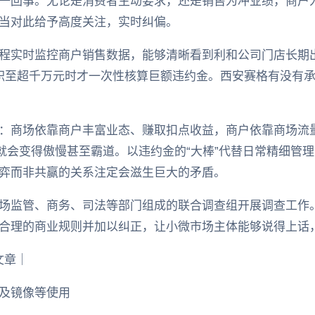
一回事。无论是消费者主动要求，还是销售为冲业绩，商户
当对此给予高度关注，实时纠偏。
程实时监控商户销售数据，能够清晰看到利和公司门店长期出
积至超千万元时才一次性核算巨额违约金。西安赛格有没有
：商场依靠商户丰富业态、赚取扣点收益，商户依靠商场流
就会变得傲慢甚至霸道。以违约金的“大棒”代替日常精细管理
弈而非共赢的关系注定会滋生巨大的矛盾。
场监管、商务、司法等部门组成的联合调查组开展调查工作
合理的商业规则并加以纠正，让小微市场主体能够说得上话
文章｜
及镜像等使用