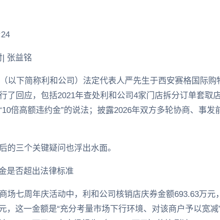
24
| 张益铭
司（以下简称利和公司）法定代表人严先生于西安赛格国际购
了回应，包括2021年查处利和公司4家门店拆分订单套取店庆
10倍高额违约金”的说法；披露2026年双方多轮协商、事
后的三个关键疑问也浮出水面。
约金是否超出法律标准
场七周年庆活动中，利和公司核销店庆券金额693.63万元，其
6万元，这一金额是“充分考量市场下行环境、对该商户予以宽