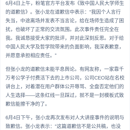
6月4日上午，粉笔官方平台发布《致中国人民大学师生
的道歉信》。张小龙在道歉信中表示：“我因个人言行
失当，中途离场并发表不当言论，给在场师生造成了困
扰，也破坏了正常的交流氛围。此次事件责任完全在
我。我诚恳接受大家的批评，并对此深刻反思。对于给
中国人民大学及哲学院带来的负面影响，我深表歉意，
并愿意承担相应责任。”
但张小龙的道歉信未能平息舆论。有网友称，一家靠千
万考公学子付费活下去的上市公司，公司CEO站在名校
讲台上，对着潜在用户群体公开辱骂、全盘否定他们的
人生选择——这条红线一旦踩过，就不是一封模板式致
歉信能擦干净的了。
6月4日下午，张小龙再次发布对人大讲座事件的说明与
致歉信。张小龙表示：“这篇道歉信不是公共稿，也没